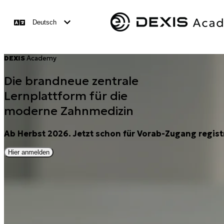
Deutsch
DEXIS
Academy
Die brandneue zentrale
Lernplattform für die
moderne Zahnmedizin
Ab Herbst 2026. Jetzt schon für Vorab-Zugang regist
Hier anmelden